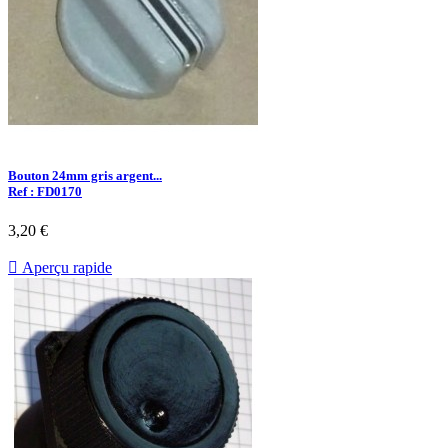
Bouton 24mm gris argent...
Ref : FD0170
3,20 €

Aperçu rapide