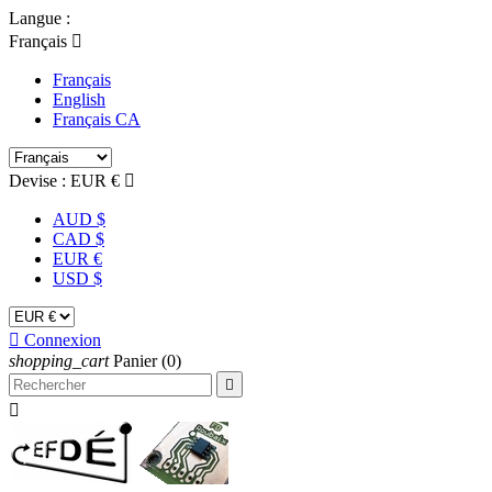
Langue :
Français

Français
English
Français CA
Devise :
EUR €

AUD $
CAD $
EUR €
USD $

Connexion
shopping_cart
Panier
(0)

