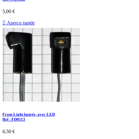
5,00 €

Aperçu rapide
Front Light lustrée, avec LED
Ref : FD0113
6,50 €