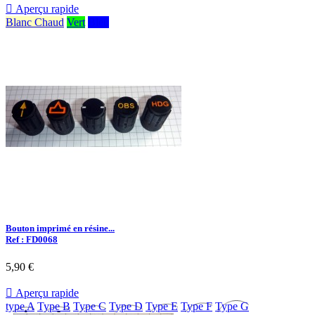

Aperçu rapide
Blanc Chaud
Vert
Bleu
Bouton imprimé en résine...
Ref : FD0068
5,90 €

Aperçu rapide
type A
Type B
Type C
Type D
Type E
Type F
Type G