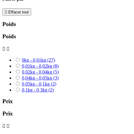

Effacer tout
Poids
Poids


0kg - 0,01kg
(27)
0,01kg - 0,02kg
(8)
0,02kg - 0,04kg
(5)
0,04kg - 0,05kg
(3)
0,05kg - 0,1kg
(2)
0,1kg - 0,3kg
(2)
Prix
Prix

