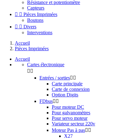
Résistance et potentiomètre
Capteurs


Pièces Imprimées
Boutons


Divers
Interventions
Accueil
Pièces Imprimées
Accueil
Cartes électronique


Entrées / sorties


Carte principale
Carte de connexion
Option Digits
FDbus


Pour moteur DC
Pour galvanomètres
Pour servo moteur
Variateur secteur 220v
Moteur Pas à pas


X27