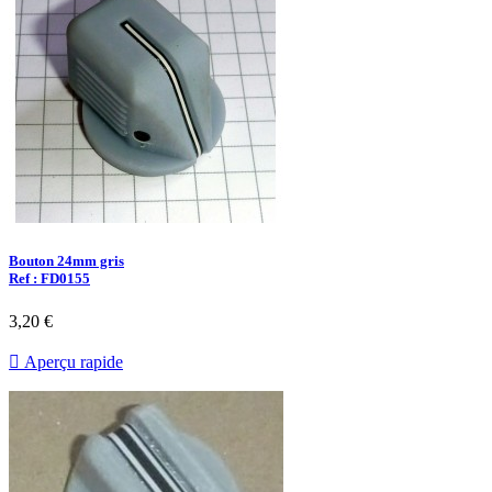
Bouton 24mm gris
Ref : FD0155
3,20 €

Aperçu rapide