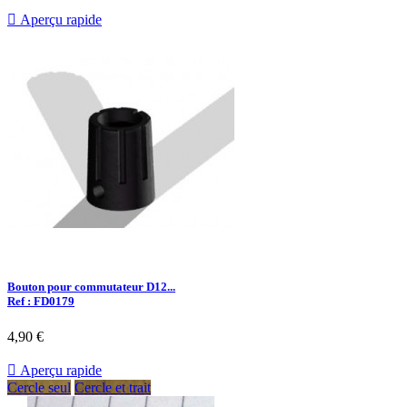

Aperçu rapide
Bouton pour commutateur D12...
Ref : FD0179
4,90 €

Aperçu rapide
Cercle seul
Cercle et trait