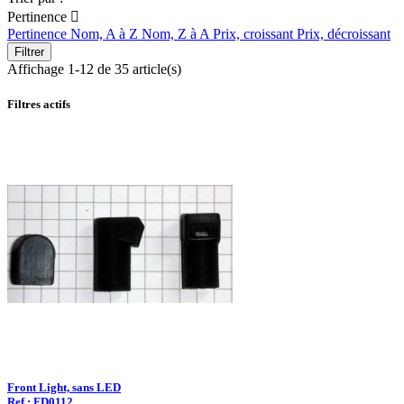
Pertinence

Pertinence
Nom, A à Z
Nom, Z à A
Prix, croissant
Prix, décroissant
Filtrer
Affichage 1-12 de 35 article(s)
Filtres actifs
Front Light, sans LED
Ref : FD0112