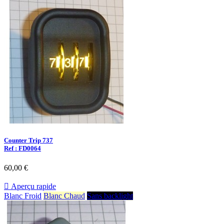
Counter Trip 737
Ref : FD0064
60,00 €

Aperçu rapide
Blanc Froid
Blanc Chaud
Sans backlight