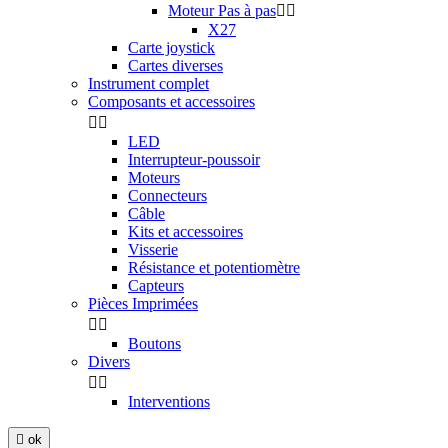
Moteur Pas à pas


X27
Carte joystick
Cartes diverses
Instrument complet
Composants et accessoires


LED
Interrupteur-poussoir
Moteurs
Connecteurs
Câble
Kits et accessoires
Visserie
Résistance et potentiomètre
Capteurs
Pièces Imprimées


Boutons
Divers


Interventions

ok