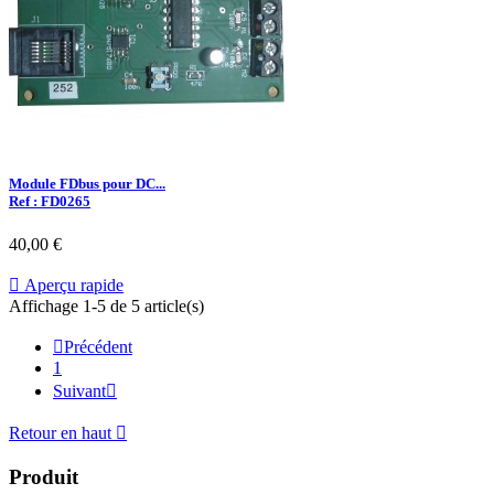
Module FDbus pour DC...
Ref : FD0265
40,00 €

Aperçu rapide
Affichage 1-5 de 5 article(s)

Précédent
1
Suivant

Retour en haut

Produit