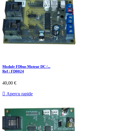
Module FDbus Moteur DC /...
Ref : FD0024
40,00 €

Aperçu rapide