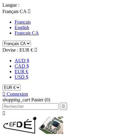
Langue :
Français CA

Français
English
Français CA
Devise :
EUR €

AUD $
CAD $
EUR €
USD $

Connexion
shopping_cart
Panier
(0)

