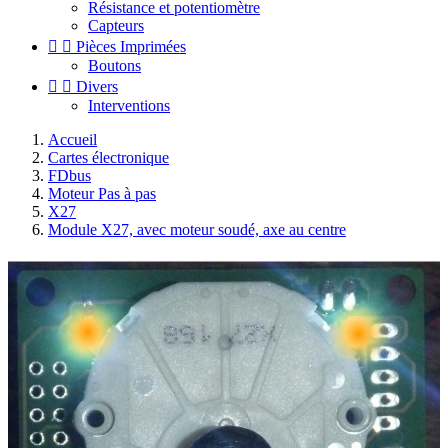
Résistance et potentiomètre
Capteurs


Pièces Imprimées
Boutons


Divers
Interventions
Accueil
Cartes électronique
FDbus
Moteur Pas à pas
X27
Module X27, avec moteur soudé, axe au centre