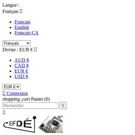
Langue :
Français

Français
English
Français CA
Devise :
EUR €

AUD $
CAD $
EUR €
USD $

Connexion
shopping_cart
Panier
(0)

