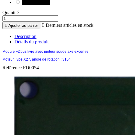
Sans backlight
Quantité

Derniers articles en stock

Ajouter au panier
Description
Détails du produit
Module FDbus livré avec moteur soudé axe excentré
Moteur Type X27, angle de rotation : 315°
Référence
FD0054