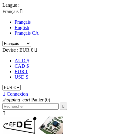
Langue :
Français

Français
English
Français CA
Devise :
EUR €

AUD $
CAD $
EUR €
USD $

Connexion
shopping_cart
Panier
(0)

