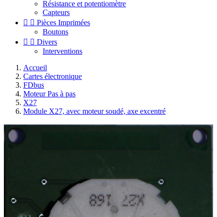
Résistance et potentiomètre
Capteurs


Pièces Imprimées
Boutons


Divers
Interventions
Accueil
Cartes électronique
FDbus
Moteur Pas à pas
X27
Module X27, avec moteur soudé, axe excentré