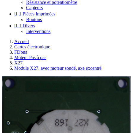
Résistance et potentiomètre
Capteurs


Pièces Imprimées
Boutons


Divers
Interventions
Accueil
Cartes électronique
FDbus
Moteur Pas à pas
X27
Module X27, avec moteur soudé, axe excentré