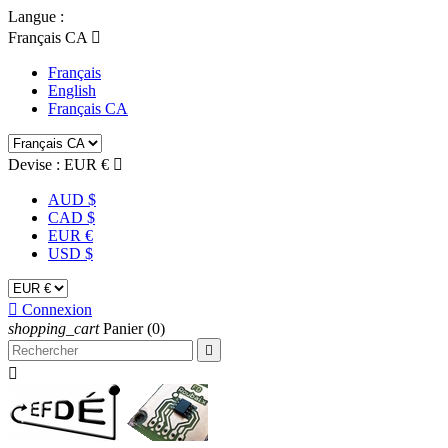
Langue :
Français CA

Français
English
Français CA
Devise :
EUR €

AUD $
CAD $
EUR €
USD $

Connexion
shopping_cart
Panier
(0)

