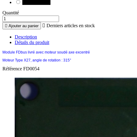
Sans backlight
Quantité

Derniers articles en stock

Ajouter au panier
Description
Détails du produit
Module FDbus livré avec moteur soudé axe excentré
Moteur Type X27, angle de rotation : 315°
Référence
FD0054