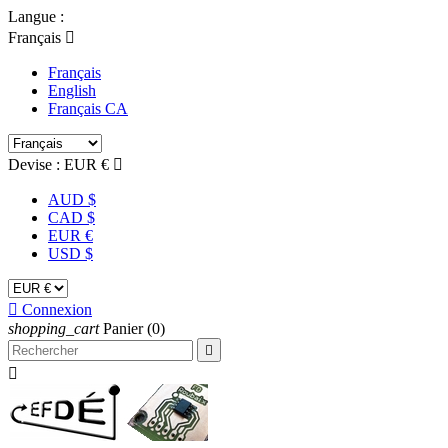
Langue :
Français

Français
English
Français CA
Devise :
EUR €

AUD $
CAD $
EUR €
USD $

Connexion
shopping_cart
Panier
(0)

