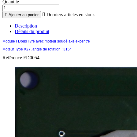
Quantité

Derniers articles en stock

Ajouter au panier
Description
Détails du produit
Module FDbus livré avec moteur soudé axe excentré
Moteur Type X27, angle de rotation : 315°
Référence
FD0054