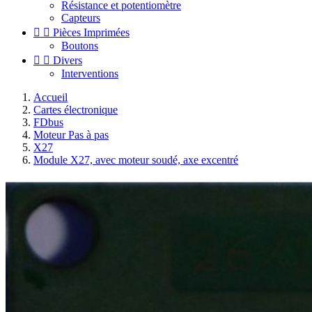
Résistance et potentiomètre
Capteurs


Pièces Imprimées
Boutons


Divers
Interventions
Accueil
Cartes électronique
FDbus
Moteur Pas à pas
X27
Module X27, avec moteur soudé, axe excentré