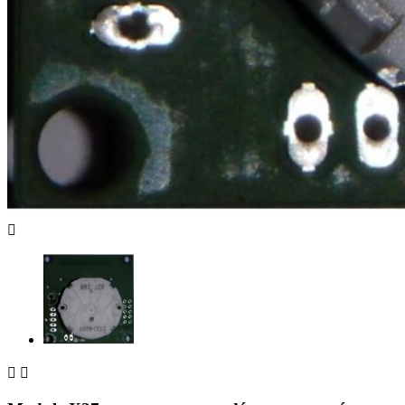


