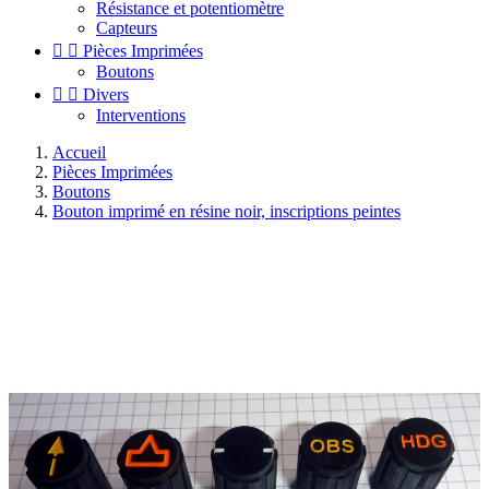
Résistance et potentiomètre
Capteurs


Pièces Imprimées
Boutons


Divers
Interventions
Accueil
Pièces Imprimées
Boutons
Bouton imprimé en résine noir, inscriptions peintes