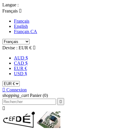
Langue :
Français

Français
English
Français CA
Devise :
EUR €

AUD $
CAD $
EUR €
USD $

Connexion
shopping_cart
Panier
(0)

