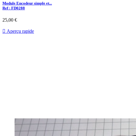
Module Encodeur simple et...
Ref : FD0288
25,00 €

Aperçu rapide