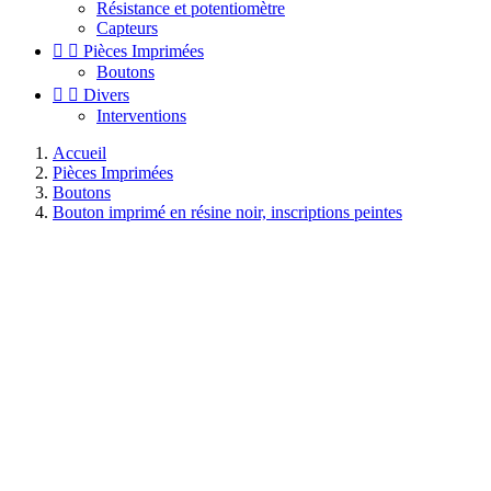
Résistance et potentiomètre
Capteurs


Pièces Imprimées
Boutons


Divers
Interventions
Accueil
Pièces Imprimées
Boutons
Bouton imprimé en résine noir, inscriptions peintes