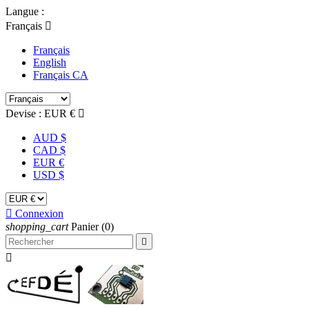
Langue :
Français

Français
English
Français CA
Devise :
EUR €

AUD $
CAD $
EUR €
USD $

Connexion
shopping_cart
Panier
(0)

