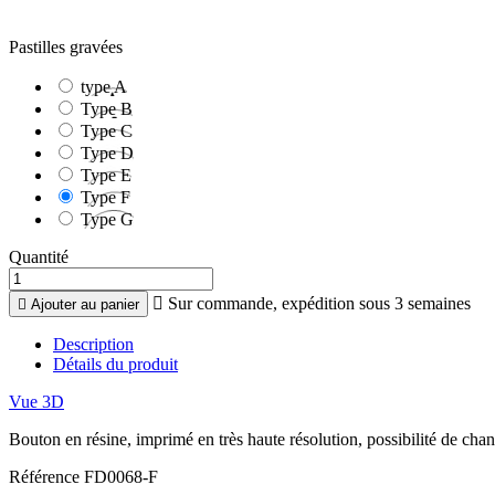
Pastilles gravées
type A
Type B
Type C
Type D
Type E
Type F
Type G
Quantité

Sur commande, expédition sous 3 semaines

Ajouter au panier
Description
Détails du produit
Vue 3D
Bouton en résine, imprimé en très haute résolution, possibilité de chang
Référence
FD0068-F