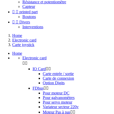
Résistance et potentiomètre
Capteur


printed part
Boutons


Divers
Interventions
Home
Electronic card
Carte joystick
Home
Electronic card


IO Card


Carte entrée / sortie
Carte de connexion
Option Digits
FDbus


Pour moteur DC
Pour galvanomètres
Pour servo moteur
Variateur secteur 220v
Moteur Pas à pas

