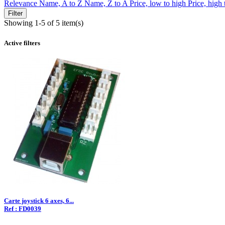
Relevance
Name, A to Z
Name, Z to A
Price, low to high
Price, high
Filter
Showing 1-5 of 5 item(s)
Active filters
Carte joystick 6 axes, 6...
Ref : FD0039