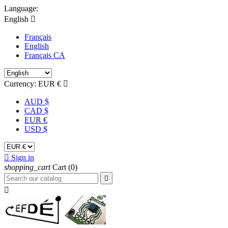
Language:
English

Français
English
Français CA
Currency:
EUR €

AUD $
CAD $
EUR €
USD $

Sign in
shopping_cart
Cart
(0)

