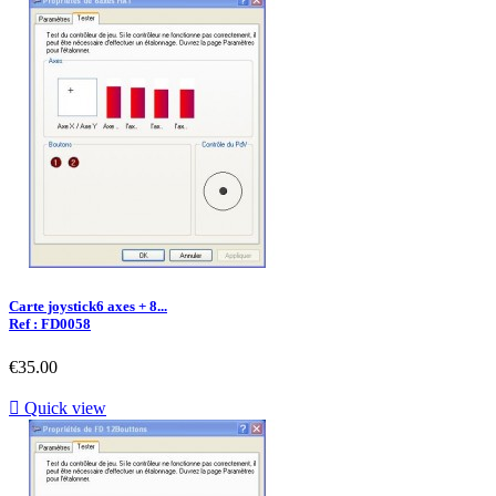
Carte joystick6 axes + 8...
Ref : FD0058
€35.00

Quick view