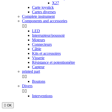
X27
Carte joystick
Cartes diverses
Complete instrument
Components and accessories


LED
Interrupteur/poussoir
Moteurs
Connecteurs
Câble
Kits et accessoires
Visserie
Résistance et potentiomètre
Capteur
printed part


Boutons
Divers


Interventions

OK