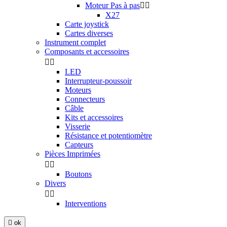
Moteur Pas à pas


X27
Carte joystick
Cartes diverses
Instrument complet
Composants et accessoires


LED
Interrupteur-poussoir
Moteurs
Connecteurs
Câble
Kits et accessoires
Visserie
Résistance et potentiomètre
Capteurs
Pièces Imprimées


Boutons
Divers


Interventions

ok