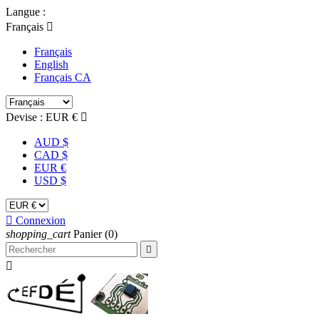
Langue :
Français

Français
English
Français CA
Devise :
EUR €

AUD $
CAD $
EUR €
USD $

Connexion
shopping_cart
Panier
(0)

