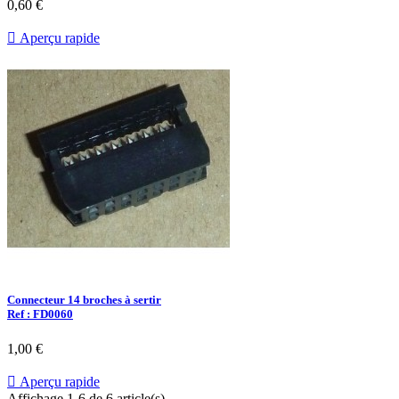
0,60 €

Aperçu rapide
Connecteur 14 broches à sertir
Ref : FD0060
1,00 €

Aperçu rapide
Affichage 1-6 de 6 article(s)