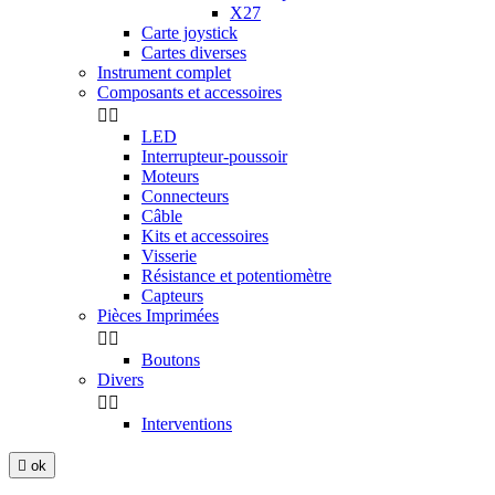
X27
Carte joystick
Cartes diverses
Instrument complet
Composants et accessoires


LED
Interrupteur-poussoir
Moteurs
Connecteurs
Câble
Kits et accessoires
Visserie
Résistance et potentiomètre
Capteurs
Pièces Imprimées


Boutons
Divers


Interventions

ok