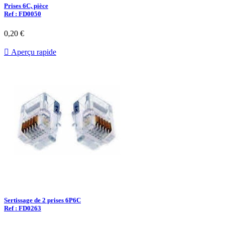
Prises 6C, pièce
Ref : FD0050
0,20 €

Aperçu rapide
Sertissage de 2 prises 6P6C
Ref : FD0263