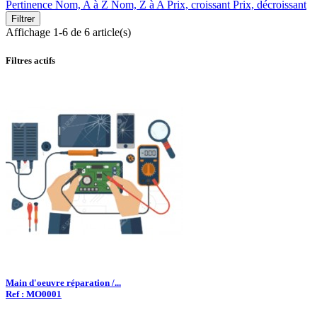
Pertinence
Nom, A à Z
Nom, Z à A
Prix, croissant
Prix, décroissant
Filtrer
Affichage 1-6 de 6 article(s)
Filtres actifs
Main d'oeuvre réparation /...
Ref : MO0001