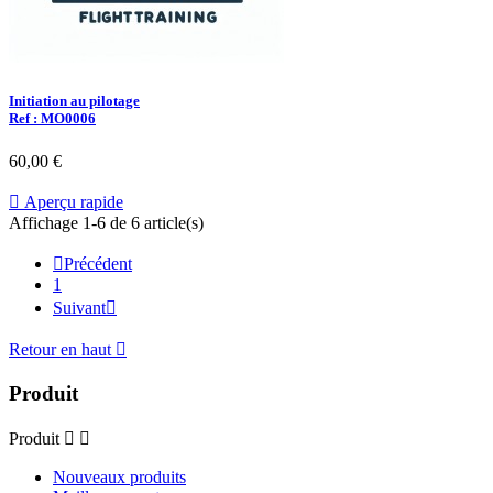
Initiation au pilotage
Ref : MO0006
60,00 €

Aperçu rapide
Affichage 1-6 de 6 article(s)

Précédent
1
Suivant

Retour en haut

Produit
Produit


Nouveaux produits