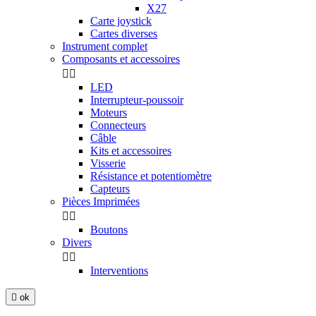
X27
Carte joystick
Cartes diverses
Instrument complet
Composants et accessoires


LED
Interrupteur-poussoir
Moteurs
Connecteurs
Câble
Kits et accessoires
Visserie
Résistance et potentiomètre
Capteurs
Pièces Imprimées


Boutons
Divers


Interventions

ok