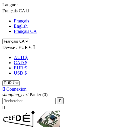
Langue :
Français CA

Français
English
Français CA
Devise :
EUR €

AUD $
CAD $
EUR €
USD $

Connexion
shopping_cart
Panier
(0)

