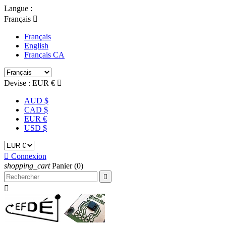
Langue :
Français

Français
English
Français CA
Devise :
EUR €

AUD $
CAD $
EUR €
USD $

Connexion
shopping_cart
Panier
(0)

