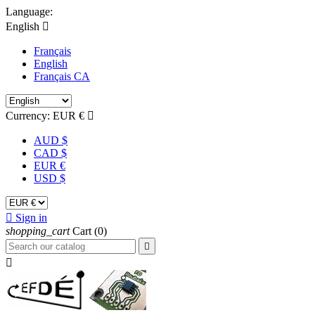
Language:
English

Français
English
Français CA
Currency:
EUR €

AUD $
CAD $
EUR €
USD $

Sign in
shopping_cart
Cart
(0)

