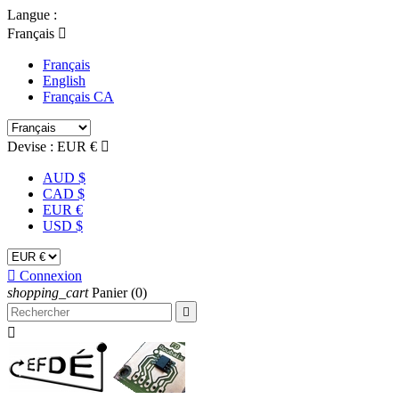
Langue :
Français

Français
English
Français CA
Devise :
EUR €

AUD $
CAD $
EUR €
USD $

Connexion
shopping_cart
Panier
(0)

