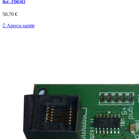
Ref : FD0383
50,70 €

Aperçu rapide