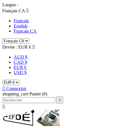
Langue :
Français CA

Français
English
Français CA
Devise :
EUR €

AUD $
CAD $
EUR €
USD $

Connexion
shopping_cart
Panier
(0)

