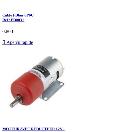
Câble FDbus 6P6C
Ref : FD0031
0,80 €

Aperçu rapide
MOTEUR AVEC RÉDUCTEUR 12V...