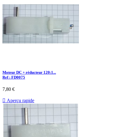
Moteur DC + réducteur 120:1...
Ref : FD0075
7,80 €

Aperçu rapide